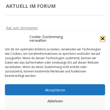
AKTUELL IM FORUM
Rat zum Strompreis
Von
Horst
Vor 5 Jahren
Cookie-Zustimmung
verwalten
Haben die Hotels schon wieder geöffnet?
Von
Horst
Vor 5 Jahren
Um dir ein optimales Erlebnis zu bieten, verwenden wir Technologien
Corona-Sofortkredite erhalten
wie Cookies, um Geräteinformationen zu speichern und/oder darauf
Von
Martin
Vor 5 Jahren
zuzugreifen. Wenn du diesen Technologien zustimmst, können wir
Daten wie das Surfverhalten oder eindeutige IDs auf dieser Website
Zeit für Urlaub?
verarbeiten. Wenn du deine Zustimmung nicht erteilst oder
Von
Siggi
Vor 5 Jahren
zurückziehst, können bestimmte Merkmale und Funktionen
beeinträchtigt werden.
Kreditvergleich für Selbstständige?
Von
Beate
Vor 5 Jahren
Akzeptieren
Ablehnen