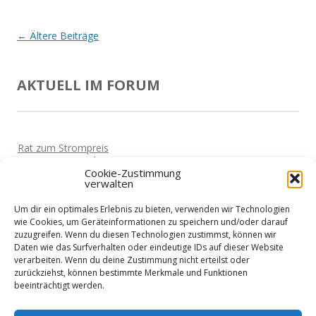
Beitrags-
←
Ältere Beiträge
Navigation
AKTUELL IM FORUM
Rat zum Strompreis
Von
Horst
Vor 5 Jahren
Cookie-Zustimmung
verwalten
Haben die Hotels schon wieder geöffnet?
Von
Horst
Vor 5 Jahren
Um dir ein optimales Erlebnis zu bieten, verwenden wir Technologien
Corona-Sofortkredite erhalten
wie Cookies, um Geräteinformationen zu speichern und/oder darauf
Von
Martin
Vor 5 Jahren
zuzugreifen. Wenn du diesen Technologien zustimmst, können wir
Daten wie das Surfverhalten oder eindeutige IDs auf dieser Website
Zeit für Urlaub?
verarbeiten. Wenn du deine Zustimmung nicht erteilst oder
Von
Siggi
Vor 5 Jahren
zurückziehst, können bestimmte Merkmale und Funktionen
beeinträchtigt werden.
Kreditvergleich für Selbstständige?
Von
Beate
Vor 5 Jahren