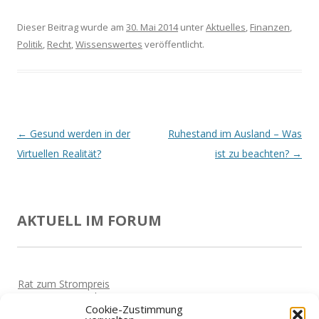
Dieser Beitrag wurde am
30. Mai 2014
unter
Aktuelles
,
Finanzen
,
Politik
,
Recht
,
Wissenswertes
veröffentlicht.
Beitrags-
←
Gesund werden in der
Ruhestand im Ausland – Was
Navigation
Virtuellen Realität?
ist zu beachten?
→
AKTUELL IM FORUM
Rat zum Strompreis
Von
Horst
Vor 5 Jahren
Cookie-Zustimmung