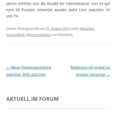
Jahren erhöhte sich die Anzahl der Internetnutzer von 34 auf
rund 50 Prozent. Gewertet wurden dafür User zwischen 16
und 74.
Dieser Beitrag wurde am
31. August 2011
unter
Aktuelles
,
Gesundheit
,
Wissenswertes
veröffentlicht.
Beitrags-
←
Neue Fusionsgespräche
Regierung rät erneut zu
Navigation
zwischen BKK und DAK
privater Vorsorge
→
AKTUELL IM FORUM