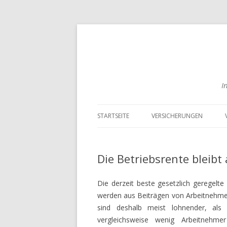
I
STARTSEITE
VERSICHERUNGEN
RISIKOLEBENSVERSICHER
VERGLEICHEN
Die Betriebsrente bleibt 
ENGLISCHE
Die derzeit beste gesetzlich geregelte
LEBENSVERSICHERUNGEN
werden aus Beiträgen von Arbeitnehmern
VERGLEICHEN
sind deshalb meist lohnender, als
BERUFSUNFÄHIGKEITSVE
vergleichsweise wenig Arbeitnehme