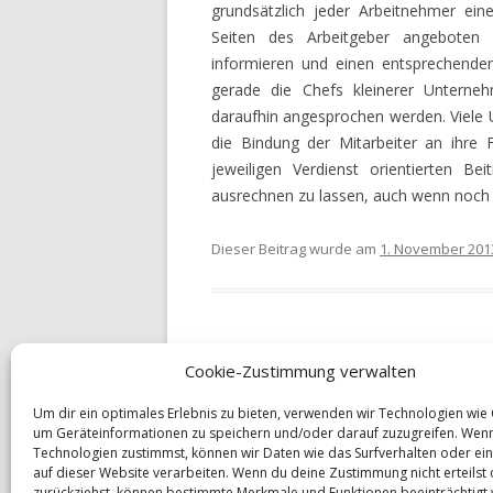
VERGLEICHEN
grundsätzlich jeder Arbeitnehmer ein
Seiten des Arbeitgeber angeboten w
RÜRUP RENTE VERGLEICH
informieren und einen entsprechenden
gerade die Chefs kleinerer Untern
RIESTER RENTE VERGLEIC
daraufhin angesprochen werden. Viele 
RENTENVERSICHERUNGEN
die Bindung der Mitarbeiter an ihre 
VERGLEICHEN
jeweiligen Verdienst orientierten Be
ausrechnen zu lassen, auch wenn noch 
LEBENSVERSICHERUNGEN
VERGLEICHEN
Dieser Beitrag wurde am
1. November 201
FIRMENVERSICHERUNGEN
UNFALLVERSICHERUNG –
ONLINERECHNER
Cookie-Zustimmung verwalten
Beitrags-
←
Joggen im Winter? Worauf man achten
RECHTSSCHUTZVERSICHE
Um dir ein optimales Erlebnis zu bieten, verwenden wir Technologien wie
Navigation
ONLINERECHNER
um Geräteinformationen zu speichern und/oder darauf zuzugreifen. Wen
Technologien zustimmst, können wir Daten wie das Surfverhalten oder ein
HAUSRATVERSICHERUNG 
auf dieser Website verarbeiten. Wenn du deine Zustimmung nicht erteilst
zurückziehst, können bestimmte Merkmale und Funktionen beeinträchtigt