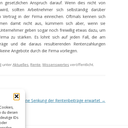
en gesetzlichen Anspruch darauf. Wenn dies nicht von
ird, sollten Arbeitnehmer sich selbständig darüber
EN
 Vertrag in der Firma einreichen. Oftmals kennen sich
ehmen damit nicht aus, kümmern sich aber, wenn sie
HEN
Unternehmer geben sogar noch freiwillig etwas dazu, um
Firma zu stärken. Es lohnt sich auf jeden Fall, die am
iträge und die daraus resultierenden Rentenzahlungen
keine Angebote durch die Firma vorliegen.
3
unter
Aktuelles
,
Rente
,
Wissenswertes
veröffentlicht.
 sollte.
Keine Senkung der Rentenbeiträge erwartet
→
RUNG –
 Cookies,
n du diesen
deutige IDs
–
 oder
 werden.