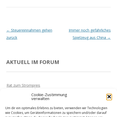
Beitrags-
←
Steuereinnahmen gehen
Immer noch gefährliches
Navigation
zurück
Spielzeug aus China
→
AKTUELL IM FORUM
Rat zum Strompreis
Von
Horst
Vor 5 Jahren
Cookie-Zustimmung
verwalten
Haben die Hotels schon wieder geöffnet?
Von
Horst
Vor 5 Jahren
Um dir ein optimales Erlebnis zu bieten, verwenden wir Technologien
Corona-Sofortkredite erhalten
wie Cookies, um Geräteinformationen zu speichern und/oder darauf
Von
Martin
Vor 5 Jahren