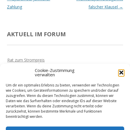
Navigation
Zahlung
falscher Klausel
→
AKTUELL IM FORUM
Rat zum Strompreis
Von
Horst
Vor 5 Jahren
Cookie-Zustimmung
verwalten
Haben die Hotels schon wieder geöffnet?
Von
Horst
Vor 5 Jahren
Um dir ein optimales Erlebnis zu bieten, verwenden wir Technologien
Corona-Sofortkredite erhalten
wie Cookies, um Geräteinformationen zu speichern und/oder darauf
Von
Martin
Vor 5 Jahren
zuzugreifen. Wenn du diesen Technologien zustimmst, können wir
Daten wie das Surfverhalten oder eindeutige IDs auf dieser Website
Zeit für Urlaub?
verarbeiten. Wenn du deine Zustimmung nicht erteilst oder
Von
Siggi
Vor 5 Jahren
zurückziehst, können bestimmte Merkmale und Funktionen
beeinträchtigt werden.
Kreditvergleich für Selbstständige?
Von
Beate
Vor 5 Jahren