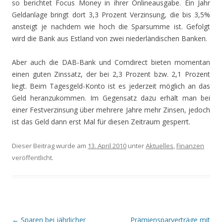
so berichtet Focus Money in ihrer Onlineausgabe. Ein Jahr
Geldanlage bringt dort 3,3 Prozent Verzinsung, die bis 3,5%
ansteigt je nachdem wie hoch die Sparsumme ist. Gefolgt
wird die Bank aus Estland von zwei niederländischen Banken.
Aber auch die DAB-Bank und Comdirect bieten momentan
einen guten Zinssatz, der bei 2,3 Prozent bzw. 2,1 Prozent
liegt. Beim Tagesgeld-Konto ist es jederzeit möglich an das
Geld heranzukommen. Im Gegensatz dazu erhält man bei
einer Festverzinsung über mehrere Jahre mehr Zinsen, jedoch
ist das Geld dann erst Mal für diesen Zeitraum gesperrt.
Dieser Beitrag wurde am
13. April 2010
unter
Aktuelles
,
Finanzen
veröffentlicht.
Beitrags-
←
Sparen bei jährlicher
Prämiensparverträge mit