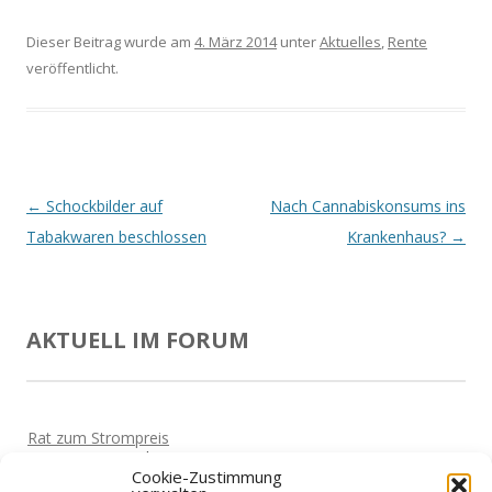
Dieser Beitrag wurde am
4. März 2014
unter
Aktuelles
,
Rente
veröffentlicht.
Beitrags-
←
Schockbilder auf
Nach Cannabiskonsums ins
Navigation
Tabakwaren beschlossen
Krankenhaus?
→
AKTUELL IM FORUM
Rat zum Strompreis
Von
Horst
Vor 5 Jahren
Cookie-Zustimmung