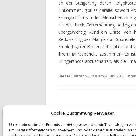
VERGLEICHEN
an der Steigerung deren Folgekost
Einkommen, gibt es parallel sowohl P
RÜRUP RENTE VERGLEICH
Ermöglichte man den Menschen eine ge
als die durch Fehlernährung bedingte
RIESTER RENTE VERGLEIC
übergewichtig. Rund ein Drittel von i
RENTENVERSICHERUNGEN
Reduzierung des Mangels an Spurenele
VERGLEICHEN
zu niedrigerer Kindersterblichkeit und
ihrem Jahresbericht zusammen. Es ist
LEBENSVERSICHERUNGEN
Hungersnöte abzuschaffen, als die Ern
VERGLEICHEN
Dieser Beitrag wurde am
8. Juni 2013
unte
FIRMENVERSICHERUNGEN
UNFALLVERSICHERUNG –
ONLINERECHNER
RECHTSSCHUTZVERSICHE
Cookie-Zustimmung verwalten
Beitrags-
←
Immer mehr Lebensversicherer ohn
ONLINERECHNER
Navigation
Garantiezins
Um dir ein optimales Erlebnis zu bieten, verwenden wir Technologien wie
HAUSRATVERSICHERUNG 
um Geräteinformationen zu speichern und/oder darauf zuzugreifen. Wen
Technologien zustimmst, können wir Daten wie das Surfverhalten oder ein