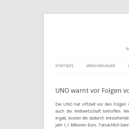
I
STARTSEITE
VERSICHERUNGEN
RISIKOLEBENSVERSICHER
VERGLEICHEN
UNO warnt vor Folgen v
ENGLISCHE
Die UNO hat offiziell vor den Folgen
LEBENSVERSICHERUNGEN
auch die Weltwirtschaft betroffen. 
VERGLEICHEN
ergab, kosten die dadurch entstehende
BERUFSUNFÄHIGKEITSVE
Jahr 1,1 Billionen Euro. Tatsächlich k