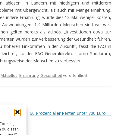
en ablesen. In Ländern mit niedrigem und mittlerem
robleme mit Übergewicht, als auch mit Mangelernährung.
EN
sündere Ernährung, würde dies 13 Mal weniger kosten,
n Aufwendungen. 1,4 Milliarden Menschen sind weltweit
HEN
hnen gelten bereits als adipös. „Investitionen etwa zur
menten würden zur Verbesserung der Gesundheit führen,
 zu höheren Einkommen in der Zukunft“, fasst die FAO in
 leichter, so der FAO-Generaldirektor Jomo Sundaram,
ährungsweise der Menschen zu verbessern.
r
Aktuelles
,
Ernährung
,
Gesundheit
veröffentlicht.
RUNG –
e
50 Prozent aller Renten unter 700 Euro
→
 Cookies,
–
n du diesen
deutige IDs