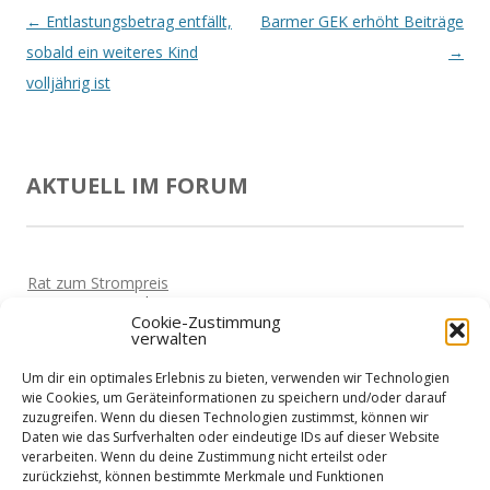
Beitrags-
←
Entlastungsbetrag entfällt,
Barmer GEK erhöht Beiträge
Navigation
sobald ein weiteres Kind
→
volljährig ist
AKTUELL IM FORUM
Rat zum Strompreis
Von
Horst
Vor 5 Jahren
Cookie-Zustimmung
verwalten
Haben die Hotels schon wieder geöffnet?
Von
Horst
Vor 5 Jahren
Um dir ein optimales Erlebnis zu bieten, verwenden wir Technologien
Corona-Sofortkredite erhalten
wie Cookies, um Geräteinformationen zu speichern und/oder darauf
Von
Martin
Vor 5 Jahren
zuzugreifen. Wenn du diesen Technologien zustimmst, können wir
Daten wie das Surfverhalten oder eindeutige IDs auf dieser Website
Zeit für Urlaub?
verarbeiten. Wenn du deine Zustimmung nicht erteilst oder
Von
Siggi
Vor 5 Jahren
zurückziehst, können bestimmte Merkmale und Funktionen