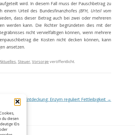
ufgeteilt wird. In diesem Fall muss der Pauschbetrag zu
ach einem Urteil des Bundesfinanzhofes
(BFH, Urteil vom
EN
eden, dass dieser Betrag auch bei zwei oder mehreren
gen werden kann. Die Richter begründeten dies mit der
HEN
Begräbnisses nicht vervielfältigen können, wenn mehrere
ostenpauschbetrag die Kosten nicht decken können, kann
en ansetzen.
Aktuelles
,
Steuer
,
Vorsorge
veröffentlicht.
Entdeckung: Enzym reguliert Fettleibigkeit
→
RUNG –
 Cookies,
n du diesen
deutige IDs
–
 oder
 werden.