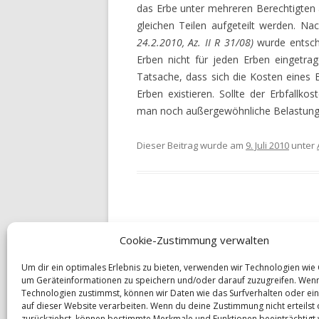
VERGLEICHEN
das Erbe unter mehreren Berechtigten a
gleichen Teilen aufgeteilt werden. N
RÜRUP RENTE VERGLEICH
24.2.2010, Az. II R 31/08)
wurde entschi
Erben nicht für jeden Erben eingetra
RIESTER RENTE VERGLEIC
Tatsache, dass sich die Kosten eines 
RENTENVERSICHERUNGEN
Erben existieren. Sollte der Erbfallk
VERGLEICHEN
man noch außergewöhnliche Belastung
LEBENSVERSICHERUNGEN
Dieser Beitrag wurde am
9. Juli 2010
unter
VERGLEICHEN
FIRMENVERSICHERUNGEN
UNFALLVERSICHERUNG –
ONLINERECHNER
Beitrags-
←
Hoffnung für Geschädigtes Gewebe
Cookie-Zustimmung verwalten
Navigation
RECHTSSCHUTZVERSICHE
Um dir ein optimales Erlebnis zu bieten, verwenden wir Technologien wie
ONLINERECHNER
um Geräteinformationen zu speichern und/oder darauf zuzugreifen. Wen
Technologien zustimmst, können wir Daten wie das Surfverhalten oder ein
HAUSRATVERSICHERUNG 
auf dieser Website verarbeiten. Wenn du deine Zustimmung nicht erteilst
zurückziehst, können bestimmte Merkmale und Funktionen beeinträchtigt