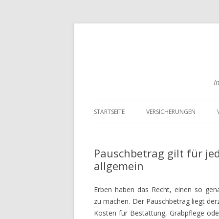
I
STARTSEITE
VERSICHERUNGEN
RISIKOLEBENSVERSICHER
VERGLEICHEN
Pauschbetrag gilt für je
allgemein
ENGLISCHE
LEBENSVERSICHERUNGEN
VERGLEICHEN
Erben haben das Recht, einen so ge
zu machen. Der Pauschbetrag liegt derz
BERUFSUNFÄHIGKEITSVE
Kosten für Bestattung, Grabpflege ode