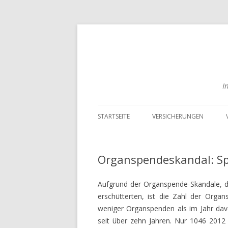
I
STARTSEITE
VERSICHERUNGEN
RISIKOLEBENSVERSICHER
VERGLEICHEN
Organspendeskandal: Sp
ENGLISCHE
Aufgrund der Organspende-Skandale, di
LEBENSVERSICHERUNGEN
erschütterten, ist die Zahl der Orga
VERGLEICHEN
weniger Organspenden als im Jahr davor
BERUFSUNFÄHIGKEITSVE
seit über zehn Jahren. Nur 1046 2012