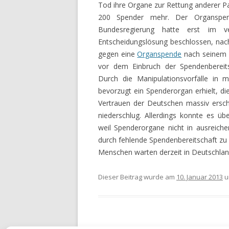
VERGLEICHEN
Tod ihre Organe zur Rettung anderer 
200 Spender mehr. Der Organspen
RÜRUP RENTE VERGLEICH
Bundesregierung hatte erst im v
Entscheidungslösung beschlossen, nach d
RIESTER RENTE VERGLEIC
gegen eine
Organspende
nach seinem T
RENTENVERSICHERUNGEN
vor dem Einbruch der Spendenberei
VERGLEICHEN
Durch die Manipulationsvorfälle in m
bevorzugt ein Spenderorgan erhielt, d
LEBENSVERSICHERUNGEN
Vertrauen der Deutschen massiv erschü
VERGLEICHEN
niederschlug. Allerdings konnte es 
weil Spenderorgane nicht in ausreich
FIRMENVERSICHERUNGEN
durch fehlende Spendenbereitschaft zu 
UNFALLVERSICHERUNG –
Menschen warten derzeit in Deutschland
ONLINERECHNER
Dieser Beitrag wurde am
10. Januar 2013
u
RECHTSSCHUTZVERSICHE
ONLINERECHNER
HAUSRATVERSICHERUNG 