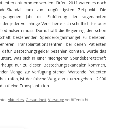
Patienten entnommen werden dürfen. 2011 waren es noch
de-Skandal kam zum ungünstigsten Zeitpunkt. Die
EN
ergangenen Jahr die Einführung der sogenannten
er jeder volljährige Versicherte sich schriftlich für oder
HEN
od äußern muss. Damit hofft die Regierung, den schon
tschaft bestehenden Spenderorganmangel zu beheben.
ehreren Transplantationszentren, bei denen Patienten
ie dafür Bestechungsgelder bezahlen konnten, wurde das
ttert, was sich in einer niedrigeren Spendebereitschaft
überhaupt nur zu diesen Bestechungsskandalen kommen,
ender Menge zur Verfügung stehen. Wartende Patienten
bestrafen, ist der falsche Weg, damit umzugehen. 12.000
 auf eine Transplantation.
nter
Aktuelles
,
Gesundheit
,
Vorsorge
veröffentlicht.
RUNG –
–