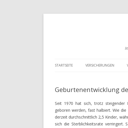
I
STARTSEITE
VERSICHERUNGEN
RISIKOLEBENSVERSICHER
VERGLEICHEN
Geburtenentwicklung der
ENGLISCHE
Seit 1970 hat sich, trotz steigender
LEBENSVERSICHERUNGEN
geboren werden, fast halbiert. Wie die
VERGLEICHEN
derzeit durchschnittlich 2,5 Kinder, wä
BERUFSUNFÄHIGKEITSVE
sich die Sterblichkeitsrate verringer