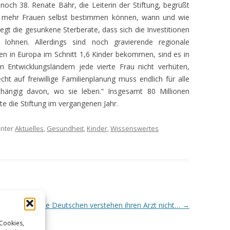
och 38. Renate Bähr, die Leiterin der Stiftung, begrüßt
te mehr Frauen selbst bestimmen können, wann und wie
EN
gt die gesunkene Sterberate, dass sich die Investitionen
 lohnen. Allerdings sind noch gravierende regionale
HEN
n in Europa im Schnitt 1,6 Kinder bekommen, sind es in
n Entwicklungsländern jede vierte Frau nicht verhüten,
t auf freiwillige Familienplanung muss endlich für alle
ängig davon, wo sie leben.“ Insgesamt 80 Millionen
e die Stiftung im vergangenen Jahr.
nter
Aktuelles
,
Gesundheit
,
Kinder
,
Wissenswertes
RUNG –
tems ist
Die Deutschen verstehen ihren Arzt nicht…
→
–
 Cookies,