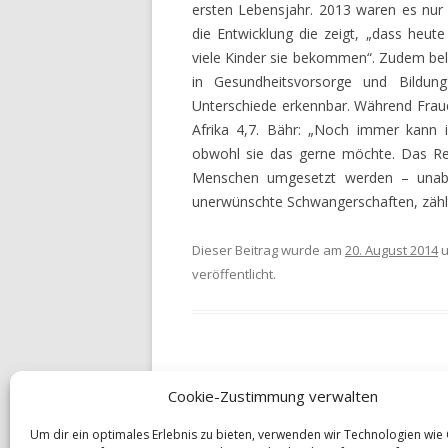
VERGLEICHEN
ersten Lebensjahr. 2013 waren es nur n
die Entwicklung die zeigt, „dass heu
RÜRUP RENTE VERGLEICH
viele Kinder sie bekommen“. Zudem bele
in Gesundheitsvorsorge und Bildung
RIESTER RENTE VERGLEIC
Unterschiede erkennbar. Während Fraue
RENTENVERSICHERUNGEN
Afrika 4,7. Bähr: „Noch immer kann i
VERGLEICHEN
obwohl sie das gerne möchte. Das Rech
Menschen umgesetzt werden – unabh
LEBENSVERSICHERUNGEN
unerwünschte Schwangerschaften, zählt
VERGLEICHEN
Dieser Beitrag wurde am
20. August 2014
u
FIRMENVERSICHERUNGEN
veröffentlicht.
UNFALLVERSICHERUNG –
ONLINERECHNER
RECHTSSCHUTZVERSICHE
ONLINERECHNER
Cookie-Zustimmung verwalten
Beitrags-
←
Reform des Lebensversicherungssys
HAUSRATVERSICHERUNG 
Navigation
beschlossen
Um dir ein optimales Erlebnis zu bieten, verwenden wir Technologien wie