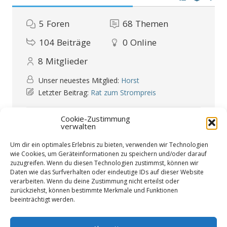
5
Foren
68
Themen
104
Beiträge
0
Online
8
Mitglieder
Unser neuestes Mitglied:
Horst
Letzter Beitrag:
Rat zum Strompreis
Forum Icons:
Cookie-Zustimmung
Das Forum enthält keine ungelesenen Beiträge
verwalten
Das Forum enthält ungelesene Beiträge
Um dir ein optimales Erlebnis zu bieten, verwenden wir Technologien
Themen-Icons:
Unbeantwortet
Beantwortet
Aktiv
Heiß
Oben angepinnt
Nicht genehmigt
wie Cookies, um Geräteinformationen zu speichern und/oder darauf
Gelöst
Privat
Geschlossen
zuzugreifen. Wenn du diesen Technologien zustimmst, können wir
Daten wie das Surfverhalten oder eindeutige IDs auf dieser Website
verarbeiten. Wenn du deine Zustimmung nicht erteilst oder
zurückziehst, können bestimmte Merkmale und Funktionen
beeinträchtigt werden.