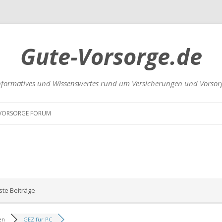
Gute-Vorsorge.de
nformatives und Wissenswertes rund um Versicherungen und Vorsor
Zum
Inhalt
VORSORGE FORUM
springen
UNGEN
te Beiträge
RSICHERUNGEN
en
GEZ für PC