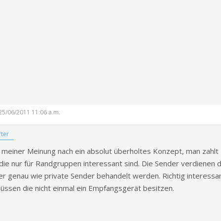
VERSICHERUNG
CHT –
LEICH –
: 25/06/2011 11:06 a.m.
SICHERUNGEN
ter
t meiner Meinung nach ein absolut überholtes Konzept, man zahl
CHERUNG
 die nur für Randgruppen interessant sind. Die Sender verdienen
er genau wie private Sender behandelt werden. Richtig interessa
üssen die nicht einmal ein Empfangsgerät besitzen.
CHERUNG