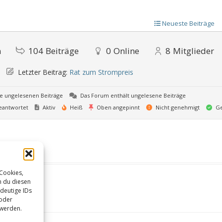
Neueste Beiträge
n
104
Beiträge
0
Online
8
Mitglieder
Letzter Beitrag:
Rat zum Strompreis
e ungelesenen Beiträge
Das Forum enthält ungelesene Beiträge
antwortet
Aktiv
Heiß
Oben angepinnt
Nicht genehmigt
Ge
 Cookies,
n du diesen
deutige IDs
 oder
 werden.