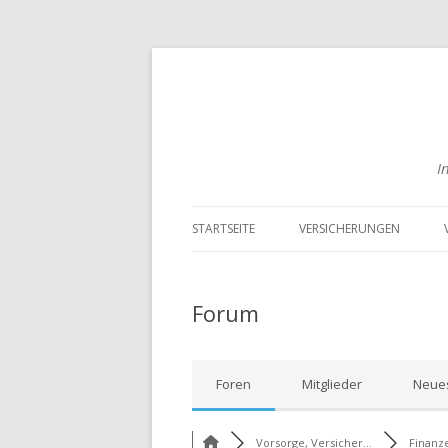
I
STARTSEITE
VERSICHERUNGEN
RISIKOLEBENSVERSICHER
VERGLEICHEN
Forum
ENGLISCHE
LEBENSVERSICHERUNGEN
Foren
Mitglieder
Neues
VERGLEICHEN
BERUFSUNFÄHIGKEITSVE
Vorsorge, Versicher...
Finanz