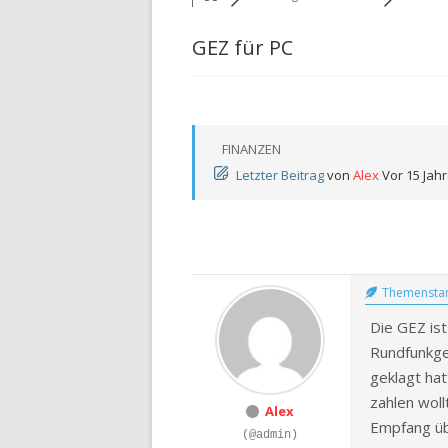
VERGLEICHEN
GEZ für PC
RÜRUP RENTE VERGLEICH
RIESTER RENTE VERGLEIC
RENTENVERSICHERUNGEN
FINANZEN
VERGLEICHEN
Letzter Beitrag
von
Alex
Vor 15 Jah
LEBENSVERSICHERUNGEN
VERGLEICHEN
FIRMENVERSICHERUNGEN
Themenstar
UNFALLVERSICHERUNG –
ONLINERECHNER
Die GEZ ist
Rundfunkge
RECHTSSCHUTZVERSICHE
geklagt hat
ONLINERECHNER
zahlen wol
Alex
HAUSRATVERSICHERUNG 
Empfang üb
(@admin)