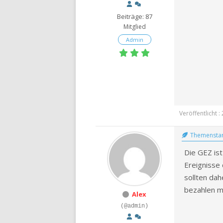
ONLINERECHNER
Beiträge: 87
TIERHALTERHAFTPFLICHT
Mitglied
– ONLINERECHNER
Admin
HAUS- UND
GRUNDBESITZERHAFTPFLI
ONLINERECHNER
KFZ-VERSICHERUNGSVERG
ONLINERECHNER
Veröffentlicht 
PRIVATHAFTPFLICHTVER
Themenstar
IM VERGLEICH
Die GEZ is
PRIVATE KRANKENVERSI
Ereignisse
VERGLEICH
sollten dah
bezahlen m
Alex
PRIVATE KRANKENVERSI
(@admin)
(PKV) FÜR BEAMTE